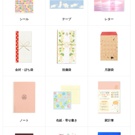
シール
テープ
レター
金封・ぽち袋
祝儀袋
月謝袋
ノート
色紙・寄せ書き
家計簿