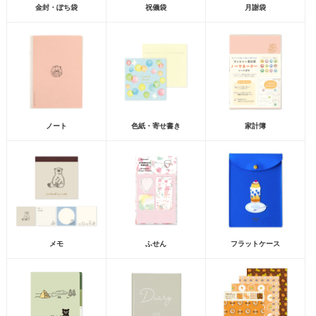
金封・ぽち袋
祝儀袋
月謝袋
ノート
色紙・寄せ書き
家計簿
メモ
ふせん
フラットケース