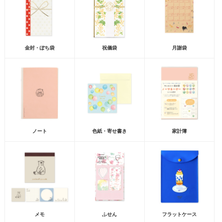
金封・ぽち袋
祝儀袋
月謝袋
ノート
色紙・寄せ書き
家計簿
メモ
ふせん
フラットケース