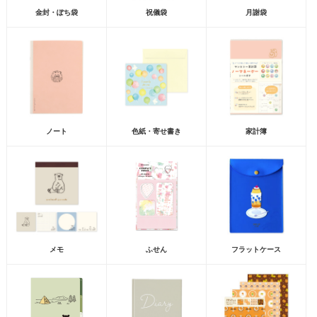
金封・ぽち袋
祝儀袋
月謝袋
ノート
色紙・寄せ書き
家計簿
メモ
ふせん
フラットケース