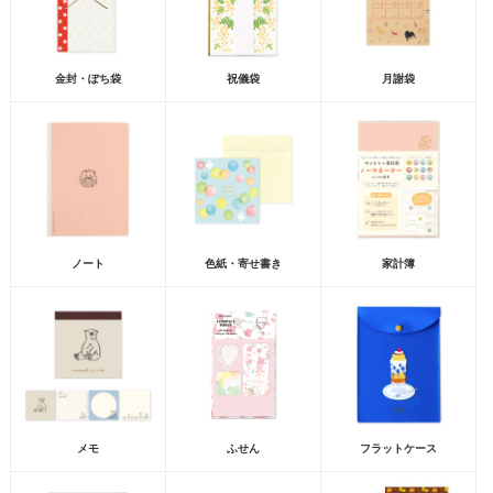
金封・ぽち袋
祝儀袋
月謝袋
ノート
色紙・寄せ書き
家計簿
メモ
ふせん
フラットケース