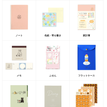
ノート
色紙・寄せ書き
家計簿
メモ
ふせん
フラットケース