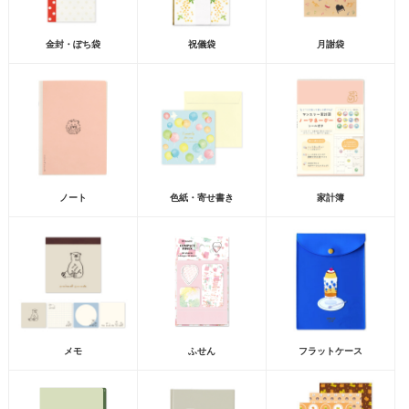
金封・ぽち袋
祝儀袋
月謝袋
ノート
色紙・寄せ書き
家計簿
メモ
ふせん
フラットケース