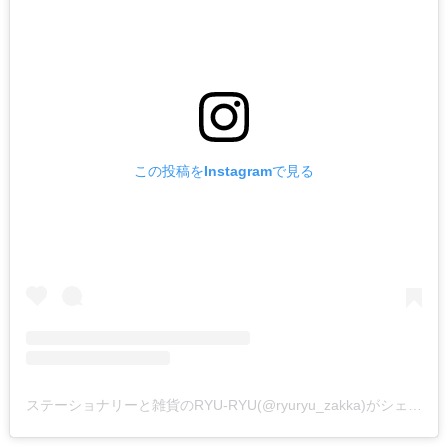
この投稿をInstagramで見る
ステーショナリーと雑貨のRYU-RYU(@ryuryu_zakka)がシェアした投稿