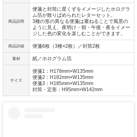
便箋と封筒に星くずをイメージしたホログラ
ム箔が散りばめられたレターセット。
3種の形の異なる便箋は重ねることで風景の
商品説明
ように見え、夜明け・朝・午後・夜をイメー
ジした色の変化を楽しむことができます。
便箋6枚（3種×2枚）／封筒2枚
商品詳細
紙／ホログラム箔
素材
便箋1：H178mm×W135mm
便箋2：H182mm×W135mm
サイズ
便箋3：H185mm×W135mm
封筒・定形：H95mm×W142mm