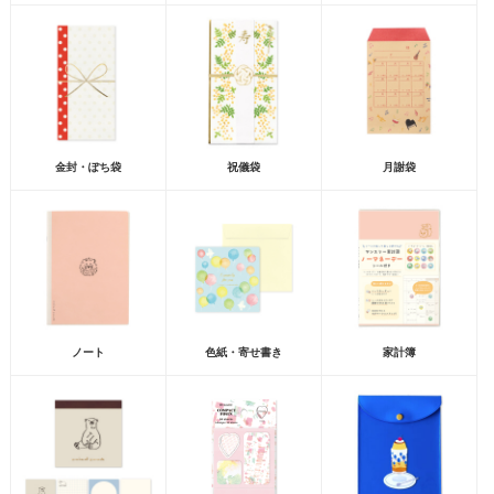
金封・ぽち袋
祝儀袋
月謝袋
ノート
色紙・寄せ書き
家計簿