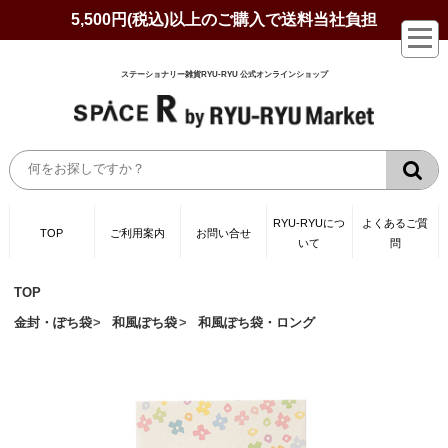
5,500円(税込)以上のご購入で送料当社負担
ステーショナリー雑貨RYU-RYU 公式オンラインショップ
RYU-RYUにつ
よくあるご質
TOP
ご利用案内
お問い合せ
いて
問
TOP
金封・ぽち袋
和風ぽち袋
和風ぽち袋・ロング