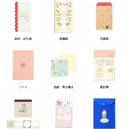
金封・ぽち袋
祝儀袋
月謝袋
ノート
色紙・寄せ書き
家計簿