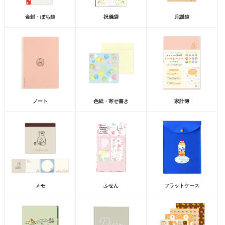
金封・ぽち袋
祝儀袋
月謝袋
ノート
色紙・寄せ書き
家計簿
メモ
ふせん
フラットケース