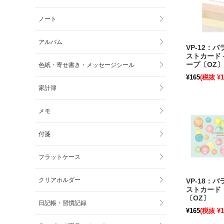
ノート
アルバム
VP-12：
ストカード
ープ〔OZ
色紙・寄せ書き・メッセージシール
り】
¥165
(税抜 ¥1
家計簿
メモ
付箋
フラットケース
クリアホルダー
VP-18：
ストカード
〔OZ〕
日記帳・習慣記録
¥165
(税抜 ¥1