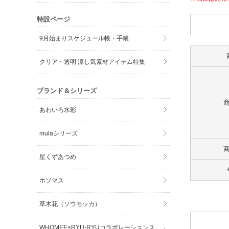
特設ページ
9月始まりスケジュール帳・手帳
クリア・透明 涼し気素材アイテム特集
ブランド＆シリーズ
あわいろ水彩
mulaシリーズ
星くずあつめ
ホソマス
草木花（ソウモッカ）
WHOMEE×RYU-RYUコラボレーションス