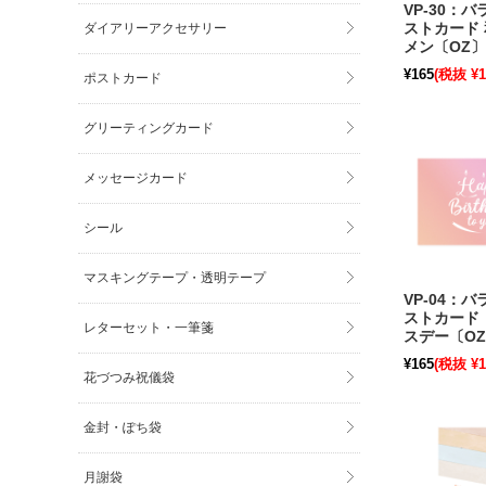
VP-30：
ダイアリーアクセサリー
ストカード 
メン〔OZ〕
¥165
(税抜 ¥1
ポストカード
グリーティングカード
メッセージカード
シール
マスキングテープ・透明テープ
VP-04：
ストカード
レターセット・一筆箋
スデー〔O
限り】
¥165
(税抜 ¥1
花づつみ祝儀袋
金封・ぽち袋
月謝袋