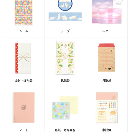
シール
テープ
レター
金封・ぽち袋
祝儀袋
月謝袋
ノート
色紙・寄せ書き
家計簿