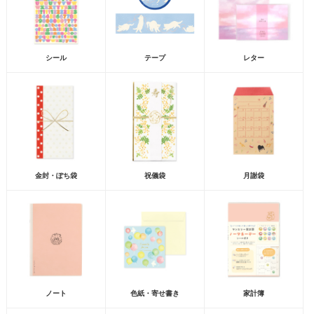
シール
テープ
レター
金封・ぽち袋
祝儀袋
月謝袋
ノート
色紙・寄せ書き
家計簿