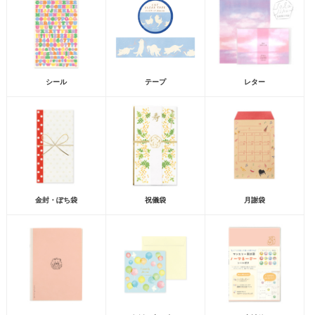
シール
テープ
レター
金封・ぽち袋
祝儀袋
月謝袋